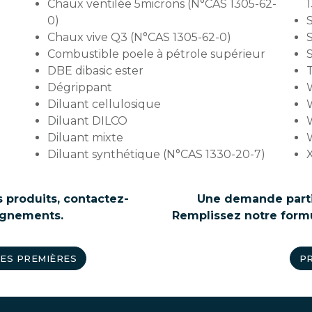
Chaux ventilée 5microns (N°CAS 1305-62-
1
0)
S
Chaux vive Q3 (N°CAS 1305-62-0)
Combustible poele à pétrole supérieur
DBE dibasic ester
Dégrippant
W
Diluant cellulosique
W
Diluant DILCO
W
Diluant mixte
W
Diluant synthétique (N°CAS 1330-20-7)
 produits, contactez-
Une demande partic
ignements.
Remplissez notre formu
ES PREMIÈRES
P