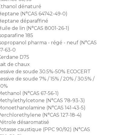
Ethanol dénaturé
Heptane (N°CAS 64742-49-0)
Heptane déparaffiné
uile de lin (N°CAS 8001-26-1)
soparafine 185
Isopropanol pharma - régé - neuf (N°CAS
67-63-0
Kerdane D75
ait de chaux
Lessive de soude 30.5%-50% ECOCERT
essive de soude 7% / 15% / 20% / 30.5% /
50%
Methanol (N°CAS 67-56-1)
Methylethylcetone (N°CAS 78-93-3)
Monoethanolamine (N°CAS 141-43-5)
Perchlorethylene (N°CAS 127-18-4)
Pétrole désaromatisé
Potasse caustique (PPC 90/92) (N°CAS