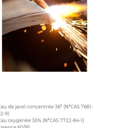
au de javel concentrée 36° (N°CAS 7681-
2-9)
Eau oxygénée 35% (N°CAS 7722-84-1)
Essence 60/95