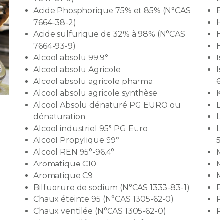
Acide Phosphorique 75% et 85% (N°CAS
7664-38-2)
Acide sulfurique de 32% à 98% (N°CAS
7664-93-9)
H
Alcool absolu 99.9°
I
Alcool absolu Agricole
Alcool absolu agricole pharma
Alcool absolu agricole synthèse
Alcool Absolu dénaturé PG EURO ou
L
dénaturation
Alcool industriel 95° PG Euro
L
Alcool Propylique 99°
Alcool REN 95°-96.4°
Aromatique C10
Aromatique C9
Bilfuorure de sodium (N°CAS 1333-83-1)
Chaux éteinte 95 (N°CAS 1305-62-0)
Chaux ventilée (N°CAS 1305-62-0)