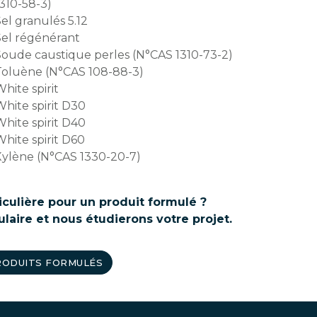
310-58-3)
el granulés 5.12
Sel régénérant
Soude caustique perles (N°CAS 1310-73-2)
Toluène (N°CAS 108-88-3)
hite spirit
hite spirit D30
hite spirit D40
hite spirit D60
Xylène (N°CAS 1330-20-7)
ulière pour un produit formulé ?
laire et nous étudierons votre projet.
RODUITS FORMULÉS